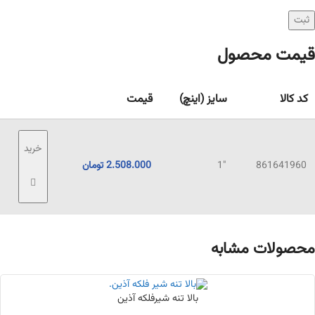
قیمت محصول
کد کالا
سایز (اینچ)
قیمت
خرید
861641960
"1
2.508.000
تومان
محصولات مشابه
بالا تنه شیرفلکه آذین