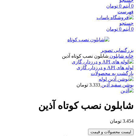
جستجو
0
آیتم
0
تومان
فهرست
جستجو
0
آیتم
0
تومان
بزرگنمایی تصویر
خانه
شابلون
شابلون نصب کوتاه آذین
لوله های API و درزدار، گازی
بازگشت به محصولات
بوشن سفید آذین
3.333
تومان
شابلون نصب کوتاه آذین
3.454
تومان
لیست محصولات و قیمت