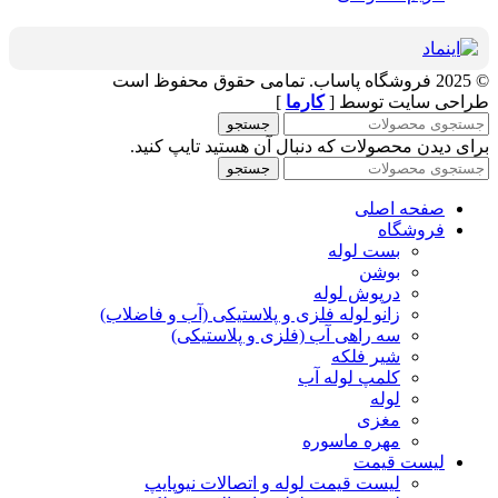
© 2025 فروشگاه پاساب. تمامی حقوق محفوظ است
طراحی سایت توسط [
کارما
]
جستجو
برای دیدن محصولات که دنبال آن هستید تایپ کنید.
جستجو
صفحه اصلی
فروشگاه
بست لوله
بوشن
درپوش لوله
زانو لوله فلزی و پلاستیکی (آب و فاضلاب)
سه راهی آب (فلزی و پلاستیکی)
شیر فلکه
کلمپ لوله آب
لوله
مغزی
مهره ماسوره
لیست قیمت
لیست قیمت لوله و اتصالات نیوپایپ