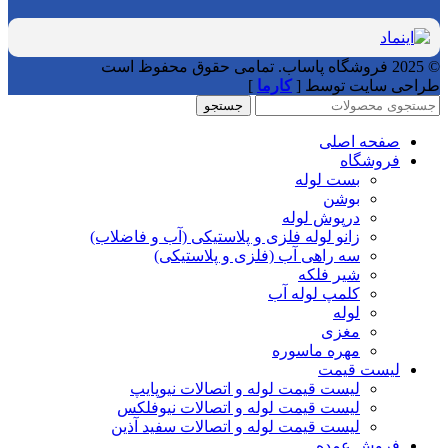
© 2025 فروشگاه پاساب. تمامی حقوق محفوظ است
طراحی سایت توسط [
کارما
]
جستجو
صفحه اصلی
فروشگاه
بست لوله
بوشن
درپوش لوله
زانو لوله فلزی و پلاستیکی (آب و فاضلاب)
سه راهی آب (فلزی و پلاستیکی)
شیر فلکه
کلمپ لوله آب
لوله
مغزی
مهره ماسوره
لیست قیمت
لیست قیمت لوله و اتصالات نیوپایپ
لیست قیمت لوله و اتصالات نیوفلکس
لیست قیمت لوله و اتصالات سفید آذین
فروش عمده