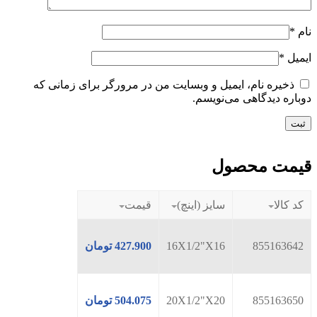
نام
*
ایمیل
*
ذخیره نام، ایمیل و وبسایت من در مرورگر برای زمانی که
دوباره دیدگاهی می‌نویسم.
قیمت محصول
کد کالا
سایز (اینچ)
قیمت
855163642
16X1/2"X16
427.900
تومان
855163650
20X1/2"X20
504.075
تومان