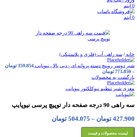
0
آیتم
0
آیتم
خانه
/
سه راهی آب (فلزی و پلاستیکی)
شیر دوسر روپیچ دسته پروانه ای - دبی بالا - نیوپایپ
359.854
تومان
–
773.850
تومان
بازگشت به محصولات
مغزی شیر تنظیم نیوکلکتور نیوپایپ
سه راهی 90 درجه صفحه دار توپیچ پرسی نیوپایپ
427.900
تومان
–
504.075
تومان
لیست محصولات و قیمت