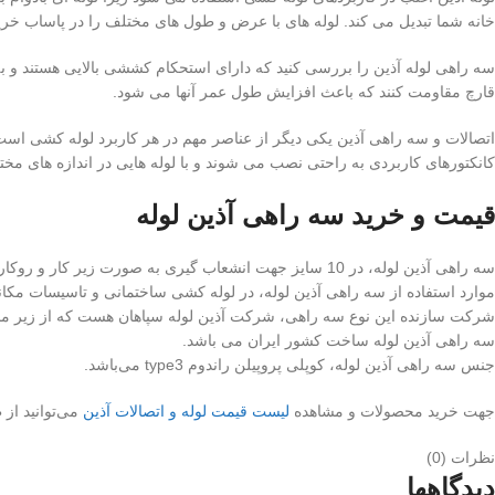
خانه شما تبدیل می کند. لوله های با عرض و طول های مختلف را در پاساب خرید ک
سه راهی لوله آذین را بررسی کنید که دارای استحکام کششی بالایی هستند و به
قارچ مقاومت کنند که باعث افزایش طول عمر آنها می شود.
اتصالات و سه راهی آذین یکی دیگر از عناصر مهم در هر کاربرد لوله کشی است.
کانکتورهای کاربردی به راحتی نصب می شوند و با لوله هایی در اندازه های مخت
قیمت و خرید سه راهی آذین لوله
سه راهی آذین لوله، در 10 سایز جهت انشعاب گیری به صورت زیر کار و روکار در سیستم های لوله کشی استفاده می‌شود.
موارد استفاده از سه راهی آذین لوله، در لوله کشی ساختمانی و تاسیسات مکان
شرکت سازنده این نوع سه راهی، شرکت آذین لوله سپاهان هست که از زیر مجم
سه راهی آذین لوله ساخت کشور ایران می باشد.
جنس سه راهی آذین لوله، کوپلی پروپیلن راندوم type3 می‌باشد.
جهت خرید محصولات و مشاهده
لیست قیمت لوله و اتصالات آذین
می‌توانید ا
نظرات (0)
دیدگاهها