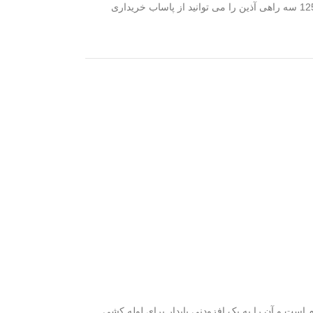
سایز 20، 25، 32، 40، 50، 63، 75، 90، 110، 125 سه راهی آذین را می توانید از پاساب خریداری
م است و آن را به یک افزودنی پایدار برای لوله کشی