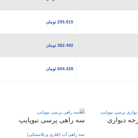
255.915
تومان
382.492
تومان
604.428
تومان
اهی 90 درجه دیواری
سه راهی پرسی نیوپایپ
سه راهی آب (فلزی و پلاستیکی)