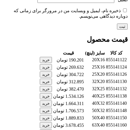
ذخیره نام، ایمیل و وبسایت من در مرورگر برای زمانی که
دوباره دیدگاهی می‌نویسم.
قیمت محصول
کد کالا
سایز (اینچ)
قیمت
20X16
855141122
190.201
تومان
خرید
25X16
855141124
269.632
تومان
خرید
25X20
855141126
304.722
تومان
خرید
32X20
855141130
312.895
تومان
خرید
32X25
855141132
382.470
تومان
خرید
40X25
855141138
1.534.126
تومان
خرید
40X32
855141140
1.664.311
تومان
خرید
50X32
855141148
1.706.573
تومان
خرید
50X40
855141150
1.889.833
تومان
خرید
63X40
855141160
3.678.455
تومان
خرید