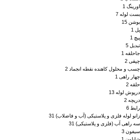
اورینگ
1
بست لوله
7
بوشن
15
پل
1
پیچ
1
تبدیل
5
جاحلقه
1
چپقی
2
چسب و محلول کاهنده نقطه انجماد
2
چهار راهی
1
حلقه
2
درپوش لوله
13
دریچه
2
رابط
6
زانو لوله فلزی و پلاستیکی (آب و فاضلاب)
31
سه راهی آب (فلزی و پلاستیکی)
31
سیفون
3
شابلون
1