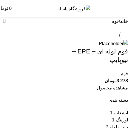
فوم
0
توما
خانه
فوم
فوم لوله ای – EPE –
نیوپایپ
فوم
3.278
تومان
مشاهده محصول
دسته بندی
انشعاب
1
اورینگ
1
بست لوله
7