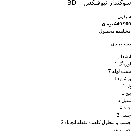
سوکتدار نیوفلکس – BD
سیفون
449.980
تومان
مشاهده محصول
دسته بندی
انشعاب
1
اورینگ
1
بست لوله
7
بوشن
15
پل
1
پیچ
1
تبدیل
5
جاحلقه
1
چپقی
2
چسب و محلول کاهنده نقطه انجماد
2
چهار راهی
1